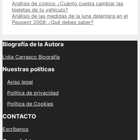
Post
Análisis de costos: ¿Cuánto cuesta cambiar las
navigation
bieletas de tu vehículo?
Análisis de las medidas de la luna delantera en el
Peugeot 2008: ¿Qué debes saber?
Biografía de la Autora
Lidia Carrasco Biografía
Nuestras políticas
Aviso legal
Política de privacidad
Política de Cookies
CONTACTO
Escríbenos