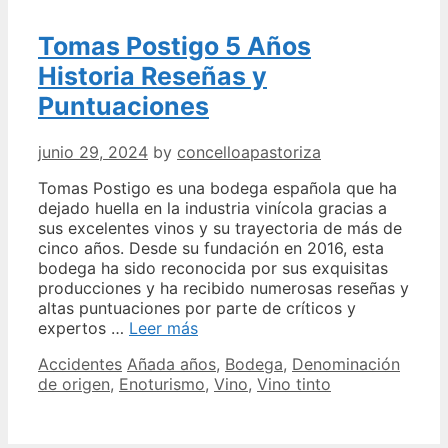
Tomas Postigo 5 Años
Historia Reseñas y
Puntuaciones
junio 29, 2024
by
concelloapastoriza
Tomas Postigo es una bodega española que ha
dejado huella en la industria vinícola gracias a
sus excelentes vinos y su trayectoria de más de
cinco años. Desde su fundación en 2016, esta
bodega ha sido reconocida por sus exquisitas
producciones y ha recibido numerosas reseñas y
altas puntuaciones por parte de críticos y
Tomas
expertos …
Leer más
Postigo
Categories
Tags
Accidentes
Añada años
,
Bodega
,
Denominación
5
de origen
,
Enoturismo
,
Vino
,
Vino tinto
Años
Historia
Reseñas
y