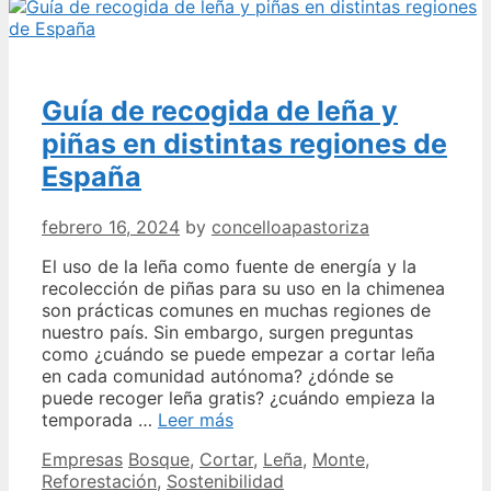
Pradolivo
Picual
Guía de recogida de leña y
piñas en distintas regiones de
España
febrero 16, 2024
by
concelloapastoriza
El uso de la leña como fuente de energía y la
recolección de piñas para su uso en la chimenea
son prácticas comunes en muchas regiones de
nuestro país. Sin embargo, surgen preguntas
como ¿cuándo se puede empezar a cortar leña
en cada comunidad autónoma? ¿dónde se
puede recoger leña gratis? ¿cuándo empieza la
Guía
temporada …
Leer más
de
Categories
Tags
Empresas
Bosque
,
Cortar
,
Leña
,
Monte
,
recogida
Reforestación
,
Sostenibilidad
de