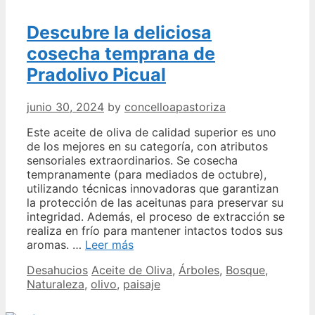
Descubre la deliciosa
cosecha temprana de
Pradolivo Picual
junio 30, 2024
by
concelloapastoriza
Este aceite de oliva de calidad superior es uno
de los mejores en su categoría, con atributos
sensoriales extraordinarios. Se cosecha
tempranamente (para mediados de octubre),
utilizando técnicas innovadoras que garantizan
la protección de las aceitunas para preservar su
integridad. Además, el proceso de extracción se
realiza en frío para mantener intactos todos sus
Descubre
aromas. …
Leer más
la
Categories
Tags
Desahucios
Aceite de Oliva
,
Árboles
,
Bosque
,
deliciosa
Naturaleza
,
olivo
,
paisaje
cosecha
temprana
de