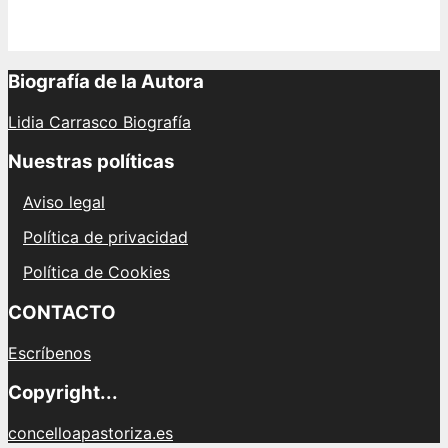
leña
y
piñas
en
Biografía de la Autora
distintas
regiones
Lidia Carrasco Biografía
de
España
Nuestras políticas
Aviso legal
Política de privacidad
Política de Cookies
CONTACTO
Escríbenos
Copyright...
concelloapastoriza.es