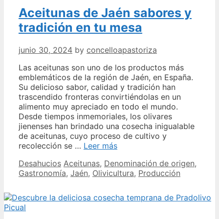
Aceitunas de Jaén sabores y
tradición en tu mesa
junio 30, 2024
by
concelloapastoriza
Las aceitunas son uno de los productos más
emblemáticos de la región de Jaén, en España.
Su delicioso sabor, calidad y tradición han
trascendido fronteras convirtiéndolas en un
alimento muy apreciado en todo el mundo.
Desde tiempos inmemoriales, los olivares
jienenses han brindado una cosecha inigualable
de aceitunas, cuyo proceso de cultivo y
Aceitunas
recolección se …
Leer más
de
Categories
Tags
Desahucios
Aceitunas
,
Denominación de origen
,
Jaén
Gastronomía
,
Jaén
,
Olivicultura
,
Producción
sabores
y
tradición
en
tu