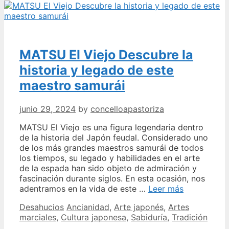
de
Pradolivo
Picual
MATSU El Viejo Descubre la
historia y legado de este
maestro samurái
junio 29, 2024
by
concelloapastoriza
MATSU El Viejo es una figura legendaria dentro
de la historia del Japón feudal. Considerado uno
de los más grandes maestros samurái de todos
los tiempos, su legado y habilidades en el arte
de la espada han sido objeto de admiración y
fascinación durante siglos. En esta ocasión, nos
MATSU
adentramos en la vida de este …
Leer más
El
Categories
Tags
Desahucios
Ancianidad
,
Arte japonés
,
Artes
Viejo
marciales
,
Cultura japonesa
,
Sabiduría
,
Tradición
Descubre
la