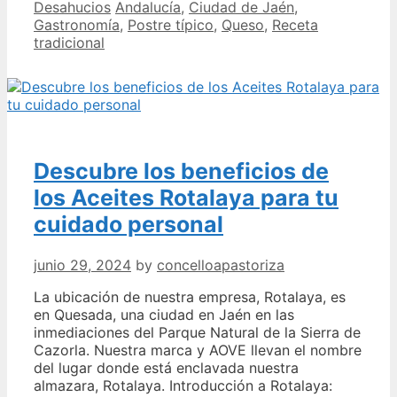
Categories
Tags
Desahucios
Andalucía
,
Ciudad de Jaén
,
Wikiped
Gastronomía
,
Postre típico
,
Queso
,
Receta
Wikiped
tradicional
Quesad
Jaén
Historia
Lugares
de
Interés
y
Descubre los beneficios de
Más
los Aceites Rotalaya para tu
cuidado personal
junio 29, 2024
by
concelloapastoriza
La ubicación de nuestra empresa, Rotalaya, es
en Quesada, una ciudad en Jaén en las
inmediaciones del Parque Natural de la Sierra de
Cazorla. Nuestra marca y AOVE llevan el nombre
del lugar donde está enclavada nuestra
almazara, Rotalaya. Introducción a Rotalaya: