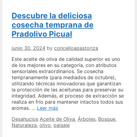
mesa
Descubre la deliciosa
cosecha temprana de
Pradolivo Picual
junio 30, 2024
by
concelloapastoriza
Este aceite de oliva de calidad superior es uno
de los mejores en su categoría, con atributos
sensoriales extraordinarios. Se cosecha
tempranamente (para mediados de octubre),
utilizando técnicas innovadoras que garantizan
la protección de las aceitunas para preservar su
integridad. Además, el proceso de extracción se
realiza en frío para mantener intactos todos sus
Descubre
aromas. …
Leer más
la
Categories
Tags
Desahucios
Aceite de Oliva
,
Árboles
,
Bosque
,
deliciosa
Naturaleza
,
olivo
,
paisaje
cosecha
temprana