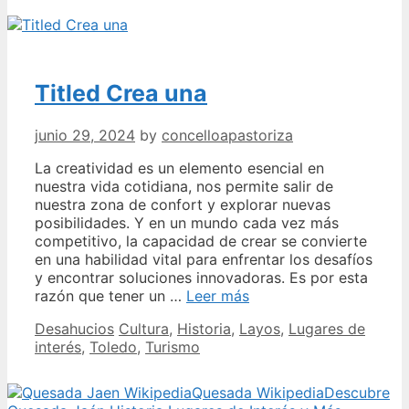
historia
y
legado
de
Titled Crea una
este
maestro
samurái
junio 29, 2024
by
concelloapastoriza
La creatividad es un elemento esencial en
nuestra vida cotidiana, nos permite salir de
nuestra zona de confort y explorar nuevas
posibilidades. Y en un mundo cada vez más
competitivo, la capacidad de crear se convierte
en una habilidad vital para enfrentar los desafíos
y encontrar soluciones innovadoras. Es por esta
Titled
razón que tener un …
Leer más
Crea
Categories
Tags
Desahucios
Cultura
,
Historia
,
Layos
,
Lugares de
una
interés
,
Toledo
,
Turismo