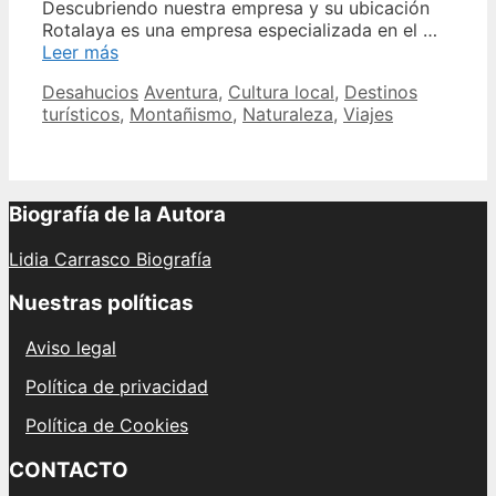
Descubriendo nuestra empresa y su ubicación
Rotalaya es una empresa especializada en el …
Descubre
Leer más
los
Categories
Tags
Desahucios
Aventura
,
Cultura local
,
Destinos
beneficios
turísticos
,
Montañismo
,
Naturaleza
,
Viajes
de
los
Aceites
Rotalaya
para
Biografía de la Autora
tu
cuidado
Lidia Carrasco Biografía
personal
Nuestras políticas
Aviso legal
Política de privacidad
Política de Cookies
CONTACTO