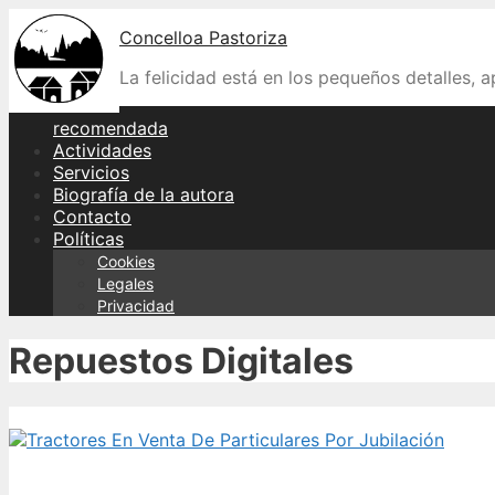
Skip
Concelloa Pastoriza
to
content
La felicidad está en los pequeños detalles, 
recomendada
Actividades
Servicios
Biografía de la autora
Contacto
Políticas
Cookies
Legales
Privacidad
Repuestos Digitales