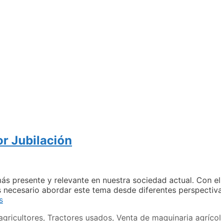
or Jubilación
s presente y relevante en nuestra sociedad actual. Con el 
 necesario abordar este tema desde diferentes perspectiva
Tractores
s
En
agricultores
,
Tractores usados
,
Venta de maquinaria agríco
Venta