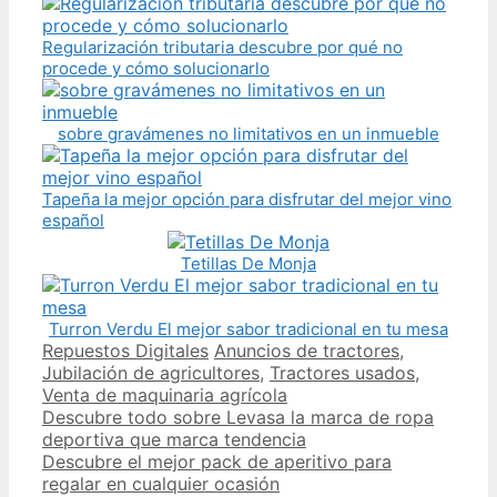
Regularización tributaria descubre por qué no
procede y cómo solucionarlo
sobre gravámenes no limitativos en un inmueble
Tapeña la mejor opción para disfrutar del mejor vino
español
Tetillas De Monja
Turron Verdu El mejor sabor tradicional en tu mesa
Categories
Tags
Repuestos Digitales
Anuncios de tractores
,
Jubilación de agricultores
,
Tractores usados
,
Venta de maquinaria agrícola
Post
Descubre todo sobre Levasa la marca de ropa
navigation
deportiva que marca tendencia
Descubre el mejor pack de aperitivo para
regalar en cualquier ocasión