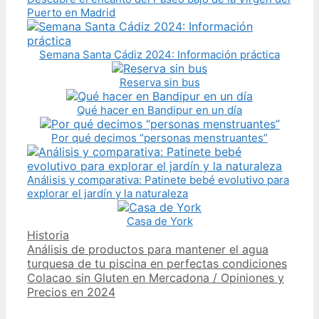
Puerto en Madrid
Semana Santa Cádiz 2024: Información práctica
Reserva sin bus
Qué hacer en Bandipur en un día
Por qué decimos “personas menstruantes”
Análisis y comparativa: Patinete bebé evolutivo para
explorar el jardín y la naturaleza
Casa de York
Categories
Historia
Post
Análisis de productos para mantener el agua
navigation
turquesa de tu piscina en perfectas condiciones
Colacao sin Gluten en Mercadona / Opiniones y
Precios en 2024