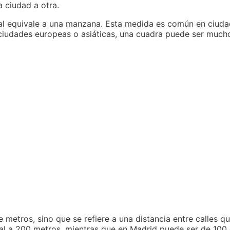
 ciudad a otra.
cual equivale a una manzana. Esta medida es común en ciud
 ciudades europeas o asiáticas, una cuadra puede ser much
 metros, sino que se refiere a una distancia entre calles q
ual a 200 metros, mientras que en Madrid puede ser de 100 