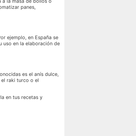
a a la masa de bollos o
romatizar panes,
 Por ejemplo, en España se
u uso en la elaboración de
onocidas es el anís dulce,
l raki turco o el
la en tus recetas y