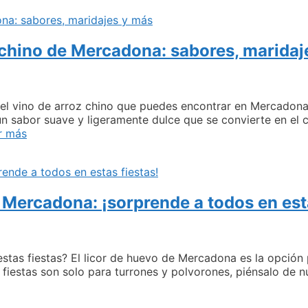
¿Por
qué
elegir
 chino de Mercadona: sabores, maridaj
la
opción
de
Mercadona?
el vino de arroz chino que puedes encontrar en Mercadona
un sabor suave y ligeramente dulce que se convierte en el
Descubre
r más
todo
sobre
el
vino
 Mercadona: ¡sorprende a todos en esta
de
arroz
chino
de
Mercadona:
 estas fiestas? El licor de huevo de Mercadona es la opción
sabores,
 fiestas son solo para turrones y polvorones, piénsalo de 
maridajes
eliciosas
y
ecetas