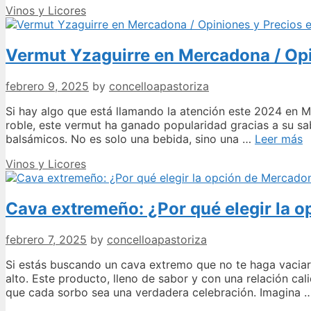
Categories
Vinos y Licores
Vermut Yzaguirre en Mercadona / Opi
febrero 9, 2025
by
concelloapastoriza
Si hay algo que está llamando la atención este 2024 en 
roble, este vermut ha ganado popularidad gracias a su sa
V
balsámicos. No es solo una bebida, sino una …
Leer más
Y
Categories
Vinos y Licores
e
M
/
Cava extremeño: ¿Por qué elegir la 
O
y
P
febrero 7, 2025
by
concelloapastoriza
e
2
Si estás buscando un cava extremo que no te haga vaciar
alto. Este producto, lleno de sabor y con una relación cal
que cada sorbo sea una verdadera celebración. Imagina 