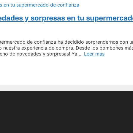
combinación
de
edades y sorpresas en tu supermercad
Lidl
y
Jägermeister:
una
mezcla
upermercado de confianza ha decidido sorprendernos con u
irresistible
ando nuestra experiencia de compra. Desde los bombones más
Descubre
 lleno de novedades y sorpresas! Ya …
Leer más
el
twist
de
Mercadona:
novedades
y
sorpresas
en
tu
supermerca
de
confianza