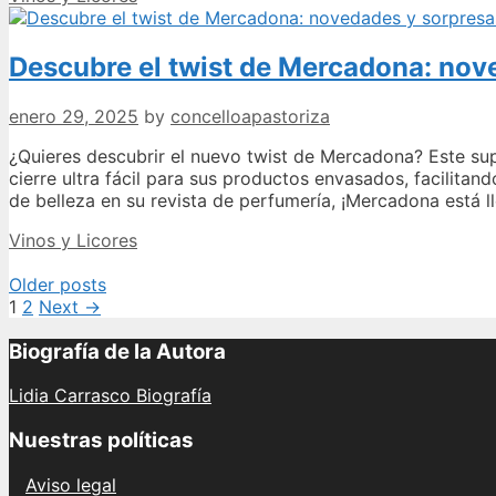
Descubre el twist de Mercadona: nov
enero 29, 2025
by
concelloapastoriza
¿Quieres descubrir el nuevo twist de Mercadona? Este s
cierre ultra fácil para sus productos envasados, facilit
de belleza en su revista de perfumería, ¡Mercadona está
Categories
Vinos y Licores
Post
Older posts
navigation
1
2
Next →
Biografía de la Autora
Lidia Carrasco Biografía
Nuestras políticas
Aviso legal