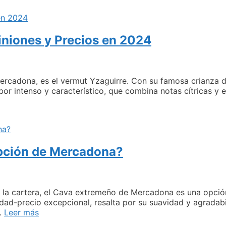
Alcohol
en
Mercadona
niones y Precios en 2024
/
Opiniones
y
Precios
en
Mercadona, es el vermut Yzaguirre. Con su famosa crianza 
2024
bor intenso y característico, que combina notas cítricas y
ermut
zaguirre
n
ercadona
opción de Mercadona?
piniones
recios
n
024
 la cartera, el Cava extremeño de Mercadona es una opció
idad-precio excepcional, resalta por su suavidad y agradabi
Cava
…
Leer más
extremeño: