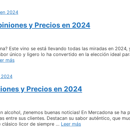
os
iniones y Precios en 2024
les
na:
a? Este vino se está llevando todas las miradas en 2024, 
abor único y ligero lo ha convertido en la elección ideal 
Vino
er más
Blanco
Arabe
en
Mercadona
niones y Precios en 2024
/
Opiniones
y
Precios
en
 sin alcohol, ¡tenemos buenas noticias! En Mercadona se ha p
2024
as entre sus clientes. Destacan su sabor auténtico, que m
Anis
e clásico licor de siempre …
Leer más
sin