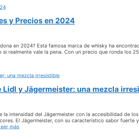
más
con
icor
de
es y Precios en 2024
huevo
ercadona:
sorprende
odos
cadona en 2024? Esta famosa marca de whisky ha encontrado
n
si realmente vale la pena. Con un precio que ronda los 25
stas
iestas!
Lidl y Jägermeister: una mezcla irresi
 la intensidad del Jägermeister con la accesibilidad de los
cores. El Jägermeister, con su característico sabor fuerte
Descubre
Leer más
la
deliciosa