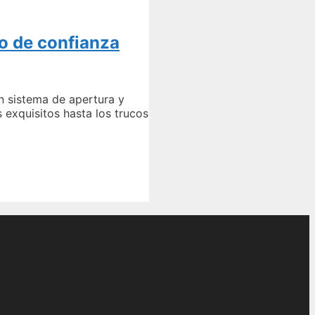
o de confianza
n sistema de apertura y
 exquisitos hasta los trucos
do