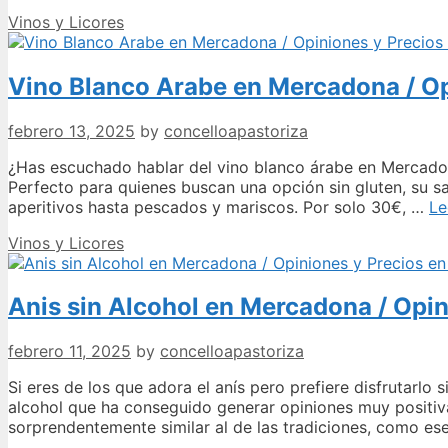
los
Categories
Vinos y Licores
exquisit
Pinot
Noir
Vino Blanco Arabe en Mercadona / Op
disponib
en
Mercado
febrero 13, 2025
by
concelloapastoriza
Una
joya
¿Has escuchado hablar del vino blanco árabe en Mercadon
para
Perfecto para quienes buscan una opción sin gluten, su s
los
aperitivos hasta pescados y mariscos. Por solo 30€, …
Le
amantes
Categories
Vinos y Licores
del
vino
tinto
Anis sin Alcohol en Mercadona / Opi
febrero 11, 2025
by
concelloapastoriza
Si eres de los que adora el anís pero prefiere disfrutarlo
alcohol que ha conseguido generar opiniones muy positiv
sorprendentemente similar al de las tradiciones, como es