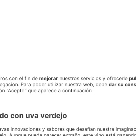
ros con el fin de
mejorar
nuestros servicios y ofrecerle
pu
gación. Para poder utilizar nuestra web, debe
dar su con
tón "Acepto" que aparece a continuación.
ado con uva verdejo
evas innovaciones y sabores que desafían nuestra imaginac
erdejo. Aunque pueda parecer extraño, este vino está ganan