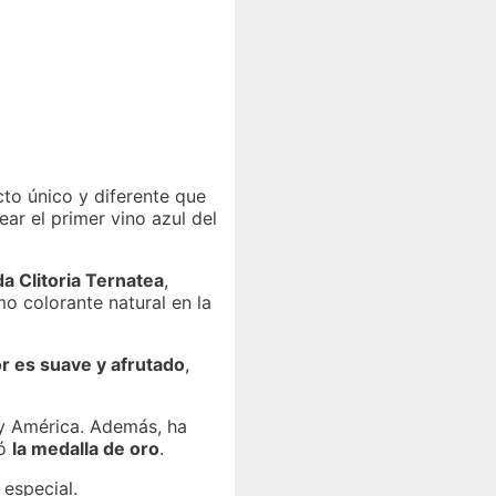
to único y diferente que
ear el primer vino azul del
da Clitoria Ternatea
,
o colorante natural en la
r es suave y afrutado
,
 y América. Además, ha
ió
la medalla de oro
.
 especial.