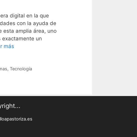
era digital en la que
vidades con la ayuda de
de esta amplia área, uno
es exactamente un
El
r más
proceso
en
la
emas
,
Tecnología
informática:
concepto,
tipos
y
right...
ejemplos
en
loapastoriza.es
el
mundo