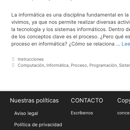
La informática es una disciplina fundamental en la 
vivimos, ya que nos permite realizar diversas acti
la tecnología y los sistemas informáticos. Dentro 
de los conceptos clave es el proceso. ¿Pero qué 
proceso en informática? ¿Cómo se relaciona …
Lee
Categories
Instrucciones
Tags
Computación
,
Informática
,
Proceso
,
Programación
,
Sist
Nuestras políticas
CONTACTO
Copy
Aviso legal
Escríbenos
concel
Política de privacidad