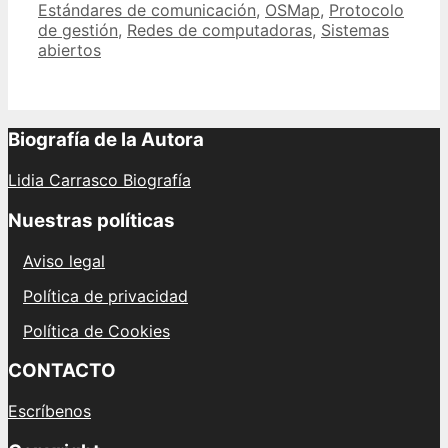
Estándares de comunicación
,
OSMap
,
Protocolo
sistemas
de gestión
,
Redes de computadoras
,
Sistemas
abiertos
abiertos
en
el
ámbito
empresarial.
Biografía de la Autora
Lidia Carrasco Biografía
Nuestras políticas
Aviso legal
Política de privacidad
Política de Cookies
CONTACTO
Escríbenos