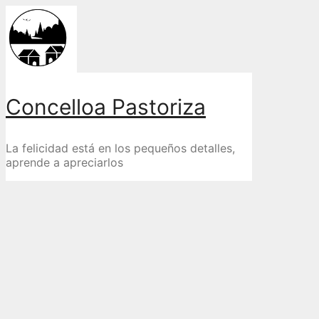
Skip
to
content
Concelloa Pastoriza
La felicidad está en los pequeños detalles,
aprende a apreciarlos