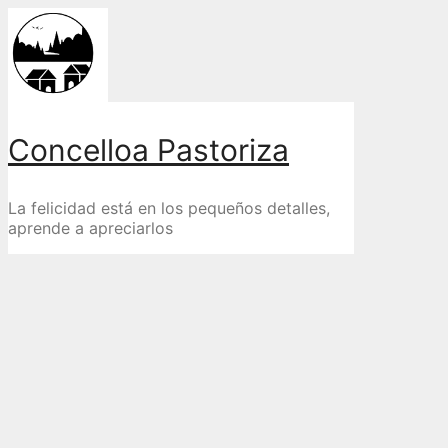
Skip
to
content
Concelloa Pastoriza
La felicidad está en los pequeños detalles,
aprende a apreciarlos