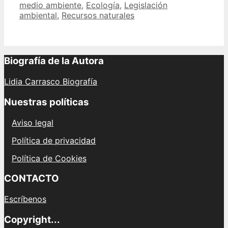
medio ambiente
,
Ecología
,
Legislación
inolvidable
ambiental
,
Recursos naturales
en
Asturias
con
Coemastur
precios
Biografía de la Autora
opiniones
y
Lidia Carrasco Biografía
más
Nuestras políticas
Aviso legal
Política de privacidad
Política de Cookies
CONTACTO
Escríbenos
Copyright...