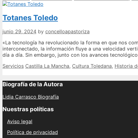
Totanes Toledo
junio 29, 2024
by
concelloapastoriza
«La tecnología ha revolucionado la forma en que nos c
interconectado, la información fluye a una velocidad vert
día a día. Sin embargo, junto con los avances tecnológi
Categories
Tags
Servicios
Castilla La Mancha
,
Cultura Toledana
,
Historia 
Biografía de la Autora
Lidia Carrasco Biografía
Nuestras políticas
Aviso legal
Política de privacidad