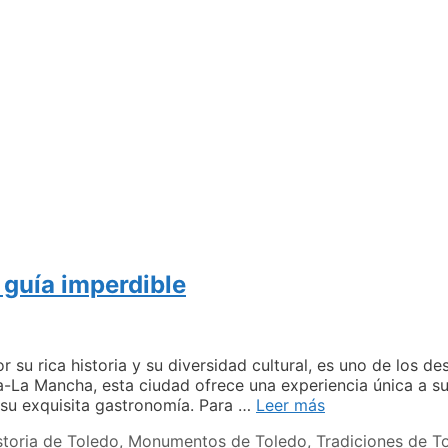
 guía imperdible
 su rica historia y su diversidad cultural, es uno de los de
a-La Mancha, esta ciudad ofrece una experiencia única a sus
Descubre
su exquisita gastronomía. Para …
Leer más
lo
storia de Toledo
,
Monumentos de Toledo
,
Tradiciones de T
más