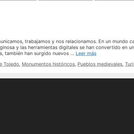
típico
de
Toledo
una
guía
imperdible
omunicamos, trabajamos y nos relacionamos. En un mundo 
iginosa y las herramientas digitales se han convertido en u
Totanes
cos, también han surgido nuevos …
Leer más
Toledo
de Toledo
,
Monumentos históricos
,
Pueblos medievales
,
Tur