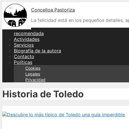
Skip
Concelloa Pastoriza
to
content
La felicidad está en los pequeños detalles, 
recomendada
Actividades
Servicios
Biografía de la autora
Contacto
Políticas
Cookies
Legales
Privacidad
Historia de Toledo