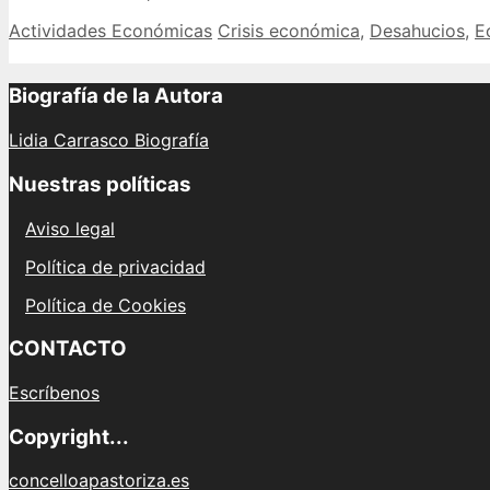
de
Categories
Tags
Actividades Económicas
Crisis económica
,
Desahucios
,
E
los
desahucio
en
Biografía de la Autora
España:
estadístic
Lidia Carrasco Biografía
tendencia
y
Nuestras políticas
cifras
actualiza
Aviso legal
hasta
2023
Política de privacidad
Política de Cookies
CONTACTO
Escríbenos
Copyright...
concelloapastoriza.es