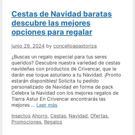
Cestas de Navidad baratas
descubre las mejores
opciones para regalar
junio 29, 2024
by
concelloapastoriza
¿Buscas un regalo especial para tus seres
queridos? Descubre nuestra variedad de cestas
navideñas con productos de Crivencar, que le
darán ese toque asturiano a tu Navidad. ¡Pronto
estarán disponibles! Solicita tu pedido
personalizado de Navidad en forma de pack
Celebra la Navidad con los mejores regalos de
Tierra Astur En Crivencar encontrarás las
Cestas
mejores …
Leer más
de
Categories
Tags
Insectos
Ahorro
,
Cestas
,
Navidad
,
Ofertas
,
Navidad
Promociones
,
Regalos
baratas
descubre
las