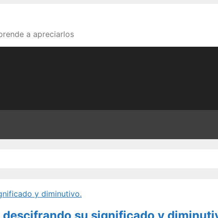
aprende a apreciarlos
 descifrando su significado y diminuti