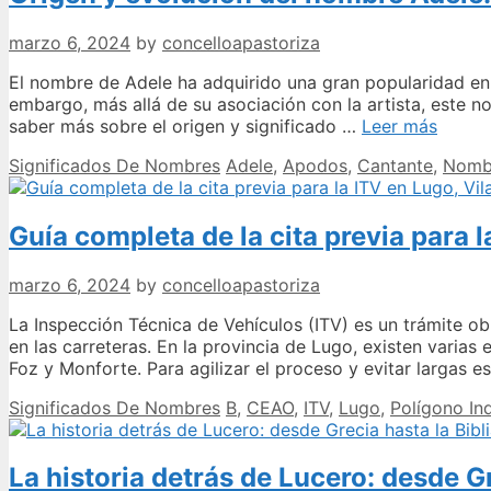
marzo 6, 2024
by
concelloapastoriza
El nombre de Adele ha adquirido una gran popularidad en l
embargo, más allá de su asociación con la artista, este n
Origen
saber más sobre el origen y significado …
Leer más
y
Categories
Tags
Significados De Nombres
Adele
,
Apodos
,
Cantante
,
Nomb
evoluc
del
nombr
Guía completa de la cita previa para 
Adele:
descif
su
marzo 6, 2024
by
concelloapastoriza
signif
y
La Inspección Técnica de Vehículos (ITV) es un trámite ob
diminu
en las carreteras. En la provincia de Lugo, existen varias 
Foz y Monforte. Para agilizar el proceso y evitar largas e
Categories
Tags
Significados De Nombres
B
,
CEAO
,
ITV
,
Lugo
,
Polígono Ind
La historia detrás de Lucero: desde Gr