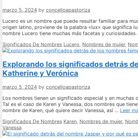
marzo 5, 2024
by
concelloapastoriza
Lucero es un nombre que puede resultar familiar para muc
origen latino, proviene de la palabra «lux» que significa lu
nombre Lucero tiene muchas más facetas y curiosidades
Categories
Tags
Significados De Nombres
Lucero
,
Nombres de mujer
,
Nom
Explorando los significados detrás d
Katherine y Verónica
marzo 5, 2024
by
concelloapastoriza
Los nombres tienen un significado especial y en muchas o
Tal es el caso de Karen y Vanessa, dos nombres que tienen
nombre de Karen, qué quiere decir Vanessa, así …
Leer m
Categories
Tags
Significados De Nombres
Karen
,
Nombres de mujer
,
Nombr
Vanessa