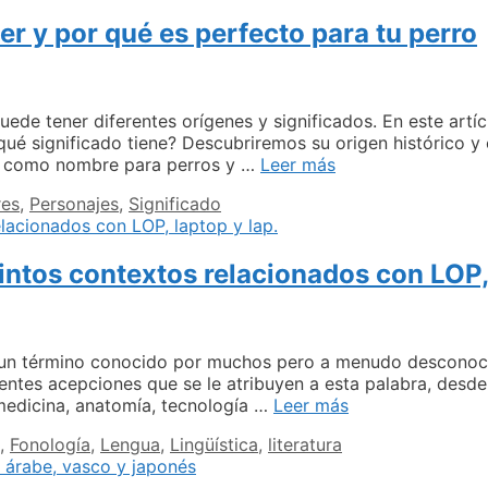
los
er y por qué es perfecto para tu perro
nombres
femeninos:
Karen,
Vanessa,
Fernanda,
ede tener diferentes orígenes y significados. En este art
Katherine
qué significado tiene? Descubriremos su origen histórico y
y
El
ad como nombre para perros y …
Leer más
Verónica
significado
es
,
Personajes
,
Significado
detrás
del
nombre
tintos contextos relacionados con LOP, 
Jasper
y
por
qué
es
s un término conocido por muchos pero a menudo desconoc
perfecto
erentes acepciones que se le atribuyen a esta palabra, desd
para
Significado
medicina, anatomía, tecnología …
Leer más
tu
y
,
Fonología
,
Lengua
,
Lingüística
,
literatura
perro
tipología
de