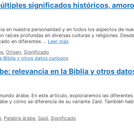
ltiples significados históricos, amoro
para
conocer
tu
talla
perfecta
ia en nuestra personalidad y en todos los aspectos de nuest
 raíces profundas en diversas culturas y religiones. Desde
Nahel:
icado en diferentes …
Leer más
El
es
,
Origen
,
Significado
enigma
de
un
be: relevancia en la Biblia y otros dat
nombre
con
múltiples
significados
históricos,
 mundo árabe. En este artículo, exploraremos las diferentes
amorosos
abe y cómo se diferencia de su variante Zaid. También hab
y
cado
religiosos
e
,
Palabra árabe
,
Said
,
Significado
a