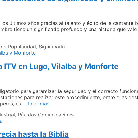
os últimos años gracias al talento y éxito de la cantante 
ombre tiene un significado profundo y una historia que vale 
re
,
Popularidad
,
Significado
ión
e
la ITV en Lugo, Vilalba y Monforte
rando
icado
ligatorio para garantizar la seguridad y el correcto funcio
tivo.
estaciones para realizar este procedimiento, entre ellas des
Guía
speras, es …
Leer más
completa
ustrial
,
Rúa das Comunicacións
de
la
cita
ecia hasta la Biblia
previa