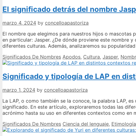
El significado detrás del nombre Jasp
marzo 4, 2024
by
concelloapastoriza
El nombre que elegimos para nuestros hijos o mascotas pu
en particular: Jasper. ¿De dónde proviene este nombre y 
diferentes culturas. Además, analizaremos su popularid
Categories
Tags
Significados De Nombres
Apodos
,
Cultura
,
Jasper
,
Nombr
Significado y tipología de LAP en dis
marzo 1, 2024
by
concelloapastoriza
La LAP, o como también se la conoce, la palabra LAP, e
significado. En este artículo, exploraremos todas las dif
acrónimo hasta su uso en diferentes contextos como en 
Categories
Tags
Significados De Nombres
Ciencia del lenguaje
,
Etimología