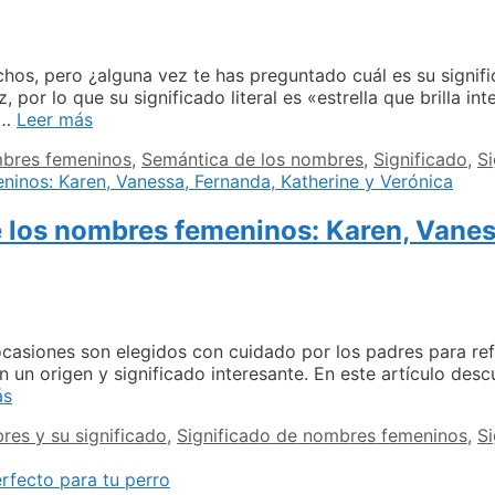
para
la
ITV
en
hos, pero ¿alguna vez te has preguntado cuál es su signif
Lugo,
z, por lo que su significado literal es «estrella que brilla i
Vilalba
La
 …
Leer más
y
historia
bres femeninos
,
Semántica de los nombres
,
Significado
,
Si
Monforte
detrás
de
Lucero:
e los nombres femeninos: Karen, Vanes
desde
Grecia
hasta
la
Biblia
casiones son elegidos con cuidado por los padres para refl
 un origen y significado interesante. En este artículo des
Explorando
ás
los
es y su significado
,
Significado de nombres femeninos
,
Si
significados
detrás
de