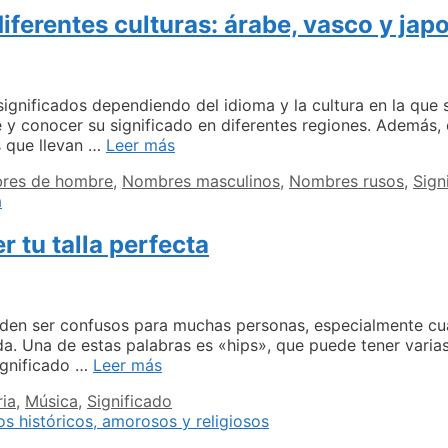
LAP
diferentes culturas: árabe, vasco y jap
en
distintos
contextos
relacionados
con
gnificados dependiendo del idioma y la cultura en la que se 
LOP,
 y conocer su significado en diferentes regiones. Además,
laptop
Explorando
 que llevan …
Leer más
y
el
res de hombre
,
Nombres masculinos
,
Nombres rusos
,
Sign
lap.
significado
de
Yuri
 tu talla perfecta
en
diferentes
culturas:
árabe,
vasco
eden ser confusos para muchas personas, especialmente cu
y
. Una de estas palabras es «hips», que puede tener varia
japonés
Guía
significado …
Leer más
de
ria
,
Música
,
Significado
términos
de
ropa