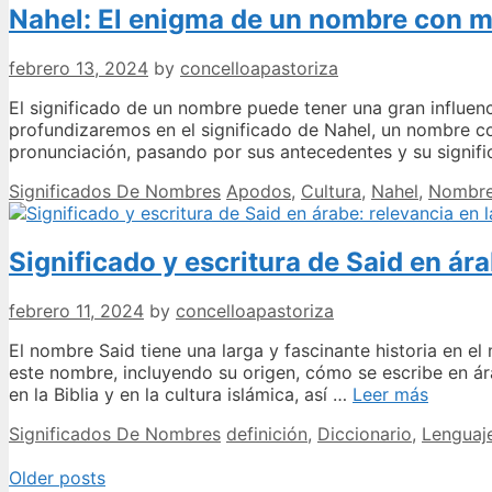
Nahel: El enigma de un nombre con mú
febrero 13, 2024
by
concelloapastoriza
El significado de un nombre puede tener una gran influenc
profundizaremos en el significado de Nahel, un nombre con
pronunciación, pasando por sus antecedentes y su signif
Categories
Tags
Significados De Nombres
Apodos
,
Cultura
,
Nahel
,
Nombr
Significado y escritura de Said en ára
febrero 11, 2024
by
concelloapastoriza
El nombre Said tiene una larga y fascinante historia en el
este nombre, incluyendo su origen, cómo se escribe en ár
Signifi
en la Biblia y en la cultura islámica, así …
Leer más
y
Categories
Tags
Significados De Nombres
definición
,
Diccionario
,
Lenguaj
escritur
de
Post
Older posts
Said