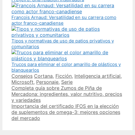
Francois Arnaud: Versatilidad en su carrera como
actor franco-canadiense
Tipos y normativas de uso de patios privativos y
comunitarios
Trucos para eliminar el color amarillo de plásticos y
blanquearlos
Categories
Tags
Consejos
Cortana
,
Ficción
,
Inteligencia artificial
,
Microsoft
,
Personaje
,
Serie
Post
Completa guía sobre Zumos de Piña de
navigation
Mercadona: ingredientes, valor nutritivo, precios
y variedades
Importancia del certificado IFOS en la elección
de suplementos de omega-3: mejores opciones
del mercado