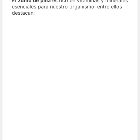
El
zumo de piña
es rico en vitaminas y minerales
esenciales para nuestro organismo, entre ellos
destacan: