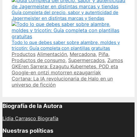
Guía completa del precio, sabor y autenticidad de
Jagermeister en distintas marcas y tiendas
Todo lo que debes saber sobre alambre, moldes y
tricotin: Guía completa con plantillas gratuitas
Categories
Tags
Productos
Alimentación
,
Mercadona
,
Piña
,
Productos de consumo
,
Supermercados
,
Zumos
Post
GKEren Sarrera: Ezagutu Kubernetes, POD eta
navigation
Google-en ontzi motorren ezaugarriak
Cortana: La IA revolucionaria de Halo en un
universo de ficción
Biografía de la Autora
Lidia Carrasco Biografía
Nuestras políticas