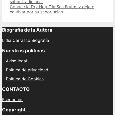
navigation
sabor tradicional
Conoce la Dry Hop Gin San Frutos y déjate
cautivar por su sabor único
Biografía de la Autora
Lidia Carrasco Biografía
Nuestras políticas
Aviso legal
Política de privacidad
Política de Cookies
CONTACTO
Escríbenos
Copyright...