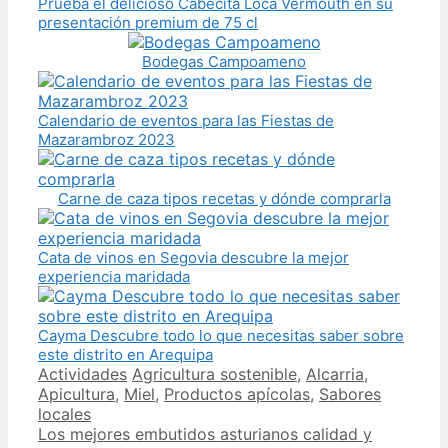
Prueba el delicioso Cabecita Loca Vermouth en su
presentación premium de 75 cl
Bodegas Campoameno
Calendario de eventos para las Fiestas de
Mazarambroz 2023
Carne de caza tipos recetas y dónde comprarla
Cata de vinos en Segovia descubre la mejor
experiencia maridada
Cayma Descubre todo lo que necesitas saber sobre
este distrito en Arequipa
Categories
Tags
Actividades
Agricultura sostenible
,
Alcarria
,
Apicultura
,
Miel
,
Productos apícolas
,
Sabores
locales
Post
Los mejores embutidos asturianos calidad y