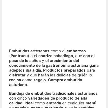
Embutidos artesanos
como el
emberzao
(
Pantrucu
) o el
chorizo sabadiego
, que
con el
paso de los años
y
el crecimiento del
conocimiento de la gastronomía asturiana
gana
adeptos
día a día
.
Productos preparados
para
disfrutar
y que
harán
las
delicias
de quién lo
reciba
como
regalo
.
Compra embutido
asturiano
.
Bandeja de embutidos tradicionales asturianos
con cinco
variedades
de
producto
de
alta
calidad
.
Ideal
como
entrada
en cualquier
menú
de
comida
,
cena
o
merienda
, y en la
cantidad