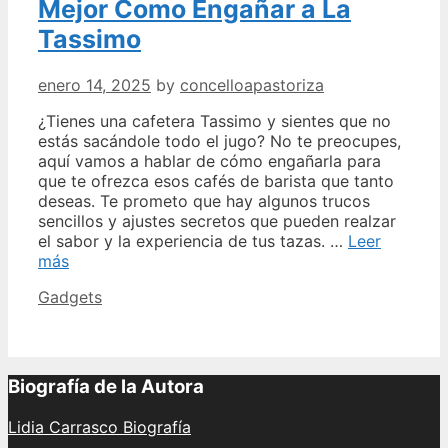
Mejor Como Engañar a La
Tassimo
enero 14, 2025
by
concelloapastoriza
¿Tienes una cafetera Tassimo y sientes que no
estás sacándole todo el jugo? No te preocupes,
aquí vamos a hablar de cómo engañarla para
que te ofrezca esos cafés de barista que tanto
deseas. Te prometo que hay algunos trucos
sencillos y ajustes secretos que pueden realzar
el sabor y la experiencia de tus tazas. …
Leer
Mejor
más
Como
Categories
Gadgets
Engañar
a
La
Tassimo
Biografía de la Autora
Lidia Carrasco Biografía