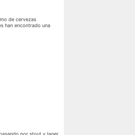
sumo de cervezas
les han encontrado una
pasando por stout y lager,