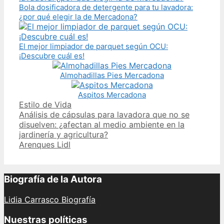
Bola dosificadora de detergente para tu lavadora:
¿por qué elegir la de Mercadona?
El mejor limpiador de parquet según OCU:
¡Descubre cuál es!
Almohadillas Pies Mercadona
Aspitos Mercadona
Categories
Estilo de Vida
Post
Análisis de cápsulas para lavadora que no se
navigation
disuelven: ¿afectan al medio ambiente en la
jardinería y agricultura?
Arenques Lidl
Biografía de la Autora
Lidia Carrasco Biografía
Nuestras políticas