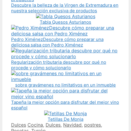
Descubre la belleza de la Virgen de Extremadura en
nuestra selección exclusiva de productos
Tabla Quesos Asturianos
Pedro XiménezDescubre cómo preparar una
deliciosa salsa con Pedro Ximénez
Regularización tributaria descubre por qué no
procede y cómo solucionarlo
sobre gravámenes no limitativos en un inmueble
Tapeña la mejor opción para disfrutar del mejor vino
español
Tetillas De Monja
Categories
Tags
Dulces
Cocina
,
Dulces
,
Navidad
,
postres
,
Recetas
,
Turrón