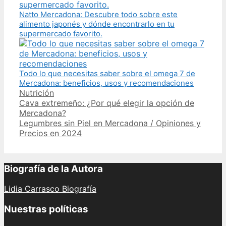
Natto Mercadona: Descubre todo sobre este
alimento japonés y dónde encontrarlo en tu
supermercado favorito.
Todo lo que necesitas saber sobre el omega 7 de
Mercadona: beneficios, usos y recomendaciones
Categories
Nutrición
Post
Cava extremeño: ¿Por qué elegir la opción de
navigation
Mercadona?
Legumbres sin Piel en Mercadona / Opiniones y
Precios en 2024
Biografía de la Autora
Lidia Carrasco Biografía
Nuestras políticas