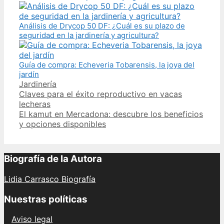
Análisis de Drycop 50 DF: ¿Cuál es su plazo de
seguridad en la jardinería y agricultura?
Guía de compra: Echeveria Tobarensis, la joya del
jardín
Categories
Jardinería
Post
Claves para el éxito reproductivo en vacas
navigation
lecheras
El kamut en Mercadona: descubre los beneficios
y opciones disponibles
Biografía de la Autora
Lidia Carrasco Biografía
Nuestras políticas
Aviso legal