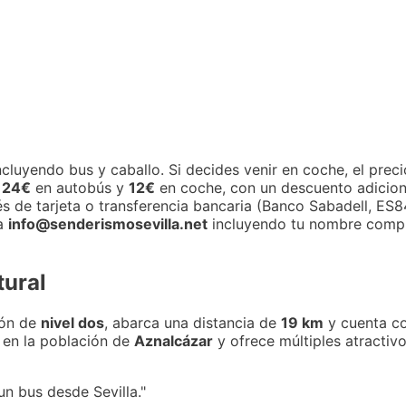
cluyendo bus y caballo. Si decides venir en coche, el prec
e
24€
en autobús y
12€
en coche, con un descuento adicio
avés de tarjeta o transferencia bancaria (Banco Sabadell, 
 a
info@senderismosevilla.net
incluyendo tu nombre compl
tural
ión de
nivel dos
, abarca una distancia de
19 km
y cuenta co
a en la población de
Aznalcázar
y ofrece múltiples atractiv
n bus desde Sevilla."