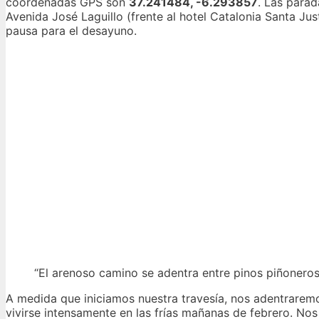
coordenadas GPS son
37.241484, -6.293857
. Las parad
Avenida José Laguillo (frente al hotel Catalonia Santa Jus
pausa para el desayuno.
“El arenoso camino se adentra entre pinos piñoneros,
A medida que iniciamos nuestra travesía, nos adentrarem
vivirse intensamente en las frías mañanas de febrero. No