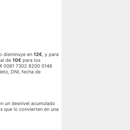
io disminuye en
12€
, y para
nal de
10€
para los
ES84 0081 7302 8200 0146
eto, DNI, fecha de
n un desnivel acumulado
os que lo convierten en una