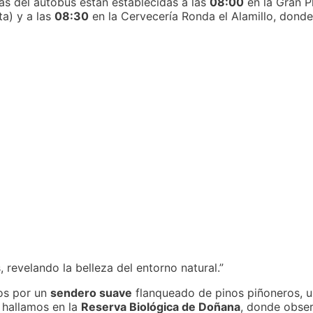
as del autobús están establecidas a las
08:00
en la Gran P
ta) y a las
08:30
en la Cervecería Ronda el Alamillo, dond
 revelando la belleza del entorno natural.”
os por un
sendero suave
flanqueado de pinos piñoneros, u
s hallamos en la
Reserva Biológica de Doñana
, donde obse