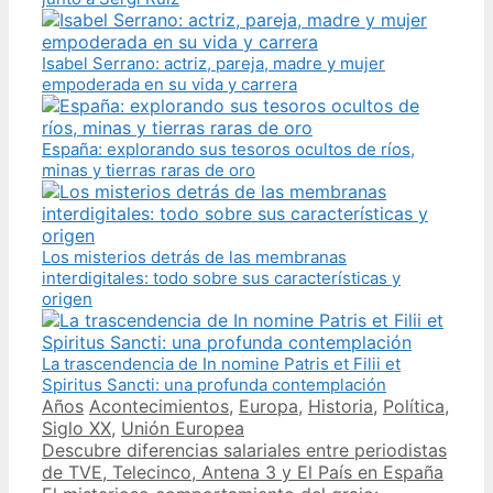
Isabel Serrano: actriz, pareja, madre y mujer
empoderada en su vida y carrera
España: explorando sus tesoros ocultos de ríos,
minas y tierras raras de oro
Los misterios detrás de las membranas
interdigitales: todo sobre sus características y
origen
La trascendencia de In nomine Patris et Filii et
Spiritus Sancti: una profunda contemplación
Categories
Tags
Años
Acontecimientos
,
Europa
,
Historia
,
Política
,
Siglo XX
,
Unión Europea
Post
Descubre diferencias salariales entre periodistas
navigation
de TVE, Telecinco, Antena 3 y El País en España