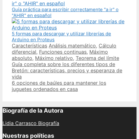
Guía práctica para escribir correctamente "a ir" o
"AHIR" en español
5 formas para descargar y utilizar librerías de
Arduino en Proteus
Categories
Tags
Características
Análisis matemático
,
Cálculo
diferencial
,
Funciones continuas
,
Máximo
absoluto
,
Máximo relativo
,
Teorema del límite
Post
Guía completa sobre los diferentes tipos de
navigation
Bretón: características, precios y esperanza de
vida
6 opciones de baúles para mantener los
juguetes ordenados en casa
Biografía de la Autora
Lidia Carrasco Biografía
Nuestras políticas