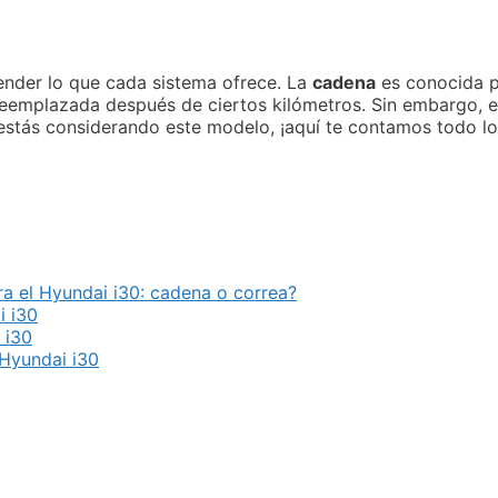
tender lo que cada sistema ofrece. La
cadena
es conocida 
eemplazada después de ciertos kilómetros. Sin embargo, en 
i estás considerando este modelo, ¡aquí te contamos todo l
a el Hyundai i30: cadena o correa?
i i30
 i30
 Hyundai i30