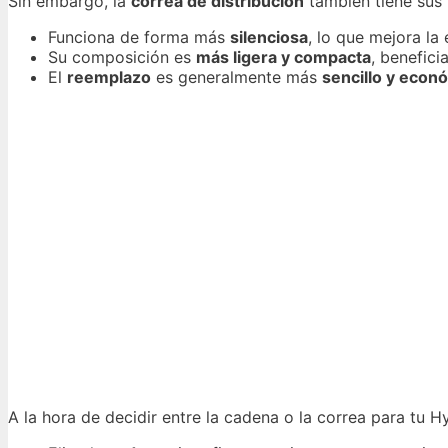
Sin embargo, la
correa de distribución
también tiene sus
Funciona de forma más
silenciosa
, lo que mejora la
Su composición es
más ligera y compacta
, benefic
El
reemplazo
es generalmente más
sencillo y econ
A la hora de decidir entre la cadena o la correa para tu H