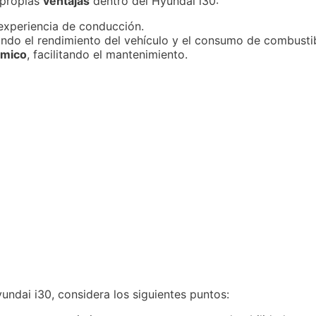
 propias
ventajas
dentro del Hyundai i30:
 experiencia de conducción.
iando el rendimiento del vehículo y el consumo de combustib
ómico
, facilitando el mantenimiento.
yundai i30, considera los siguientes puntos: