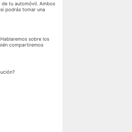
d
de tu automóvil. Ambos
así podrás tomar una
a. Hablaremos sobre los
mbién compartiremos
bución?