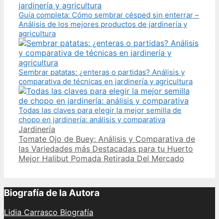
Guía completa: Cómo sembrar césped sin enterrar –
Análisis de los mejores productos de jardinería y
agricultura
Sembrar patatas: ¿enteras o partidas? Análisis y
comparativa de técnicas en jardinería y agricultura
Todas las claves para elegir la mejor semilla de
chopo en jardinería: análisis y comparativa
Categories
Jardinería
Post
Tomate Ojo de Buey: Análisis y Comparativa de
navigation
las Variedades más Destacadas para tu Huerto
Mejor Halibut Pomada Retirada Del Mercado
Biografía de la Autora
Lidia Carrasco Biografía