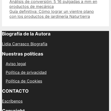
Post
Análisis de conversión: 5 16 pulgadas a mm en
navigation
productos de mecánica
Guía definitiva: Cómo lograr un vientre plano
con los productos de jardinería Naturtierra
Biografía de la Autora
Lidia Carrasco Biografía
Nuestras políticas
Aviso legal
Política de privacidad
Política de Cookies
CONTACTO
Escríbenos
Copyright...