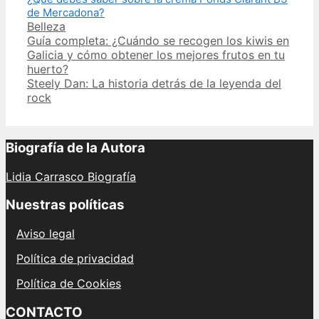
de Mercadona?
Categories
Belleza
Post
Guía completa: ¿Cuándo se recogen los kiwis en
navigation
Galicia y cómo obtener los mejores frutos en tu
huerto?
Steely Dan: La historia detrás de la leyenda del
rock
Biografía de la Autora
Lidia Carrasco Biografía
Nuestras políticas
Aviso legal
Política de privacidad
Política de Cookies
CONTACTO