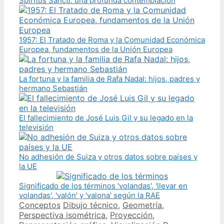
Spiritus Sancti: una profunda contemplación
1957: El Tratado de Roma y la Comunidad Económica
Europea, fundamentos de la Unión Europea
La fortuna y la familia de Rafa Nadal: hijos, padres y
hermano Sebastián
El fallecimiento de José Luis Gil y su legado en la
televisión
No adhesión de Suiza y otros datos sobre países y
la UE
Significado de los términos 'volandas', 'llevar en
volandas', 'valón' y 'valona' según la RAE
Categories
Tags
Conceptos
Dibujo técnico
,
Geometría
,
Perspectiva isométrica
,
Proyección
,