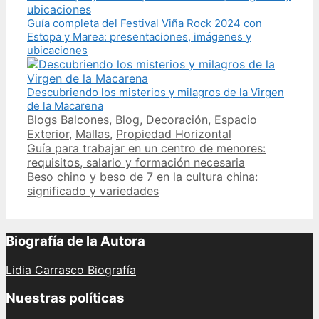
Guía completa del Festival Viña Rock 2024 con
Estopa y Marea: presentaciones, imágenes y
ubicaciones
Descubriendo los misterios y milagros de la Virgen
de la Macarena
Categories
Tags
Blogs
Balcones
,
Blog
,
Decoración
,
Espacio
Exterior
,
Mallas
,
Propiedad Horizontal
Post
Guía para trabajar en un centro de menores:
navigation
requisitos, salario y formación necesaria
Beso chino y beso de 7 en la cultura china:
significado y variedades
Biografía de la Autora
Lidia Carrasco Biografía
Nuestras políticas