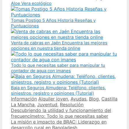
Aloe Vera ecológico
Tomas Postigo 5 Años Historia Reseñas y
Puntuaciones
Venta de cabras en Jaén Encuentra las mejores
opciones en nuestra tienda online
Todo lo que necesitas saber para manipular tu
contador de agua con imanes
Baja en Seguros Almudena: Teléfono, clientes,
siniestros, registro y opiniones (Tutorial)
Categories
Tags
Información
Alquiler joven
,
Ayudas
,
Blog
,
Castilla
La Mancha
,
Juventud
,
Resolución
Post
Descubriendo la utilidad y funcionamiento del
navigation
frecuencímetro: Todo lo que necesitas saber
La misión e impacto de BRAC: Liderazgo en
desarrollo rural en Bangladesh