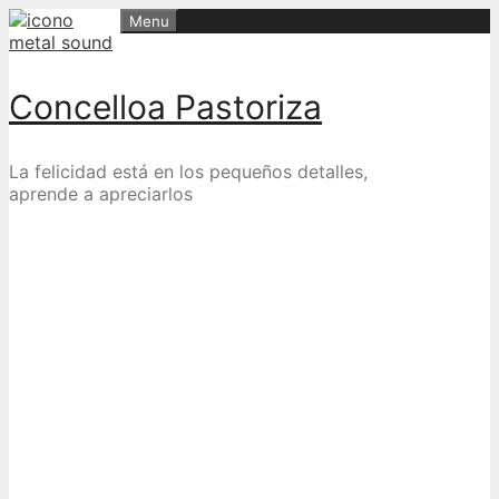
Skip
Menu
to
content
Concelloa Pastoriza
La felicidad está en los pequeños detalles,
aprende a apreciarlos