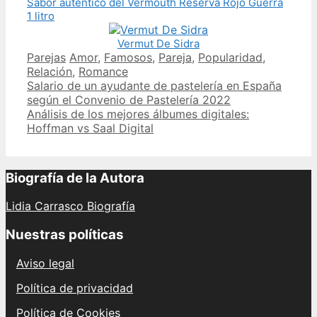
Sabor auténtico del Vermouth Reserva Rojo Guerra
1 litro
Vermut De Sidra
Categories
Tags
Parejas
Amor
,
Famosos
,
Pareja
,
Popularidad
,
Relación
,
Romance
Post
Salario de un ayudante de pastelería en España
navigation
según el Convenio de Pastelería 2022
Análisis de los mejores álbumes digitales:
Hoffman vs Saal Digital
Biografía de la Autora
Lidia Carrasco Biografía
Nuestras políticas
Aviso legal
Política de privacidad
Política de Cookies