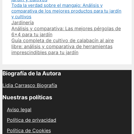
Toda la verdad sobre el mangajo: Análisis y
comparativa de los mejores productos para tu jardín
y cultivos
Categories
Jardinería
Post
Análisis y comparativa: Las mejores pérgolas de
navigation
6×4 para tu jardín
Guía completa de cultivo de calabacín al aire
libre: análisis y comparativa de herramientas
imprescindibles para tu jardín
Biografía de la Autora
Lidia Carrasco Biografía
Nuestras políticas
Aviso legal
Política de privacidad
Política de Cookies