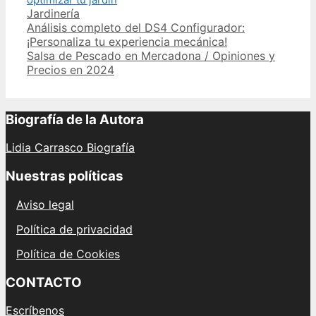
Categories
Jardinería
Post
Análisis completo del DS4 Configurador:
navigation
¡Personaliza tu experiencia mecánica!
Salsa de Pescado en Mercadona / Opiniones y
Precios en 2024
Biografía de la Autora
Lidia Carrasco Biografía
Nuestras políticas
Aviso legal
Política de privacidad
Política de Cookies
CONTACTO
Escríbenos