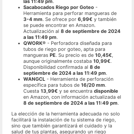
las 11:49 pm
.
Sacabocados Riego por Goteo
-
Herramienta para perforar mangueras de
3-4 mm
. Se ofrece por
6,99€
y también
se puede encontrar en Amazon.
Actualización al
8 de septiembre de 2024
a las 11:49 pm
.
QWORK®
- Perforadora diseñada para
tubos de riego por goteo, apta para
mangueras
PE
. Su precio es de
10,45€
,
aunque originalmente costaba
10,99€
.
Disponibilidad confirmada al
8 de
septiembre de 2024 a las 11:49 pm
.
WANGCL
- Herramienta de perforación
específica para tubos de
16/20 mm
.
Cuesta
13,99€
y se encuentra
disponible
en Amazon, con información actualizada el
8 de septiembre de 2024 a las 11:49 pm
.
La elección de la herramienta adecuada no solo
facilitará la instalación de tu sistema de riego,
sino que también garantizará el cuidado y la
salud de tus plantas, asegurando un riego