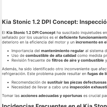
Kia Stonic 1.2 DPI Concept: Inspecc
El
Kia Stonic 1.2 DPI Concept
ha suscitado inquietudes en
señalado por los usuarios es el
deficiente funcionamient
deterioro en la eficiencia del motor y un
incremento en e
Importancia del
mantenimiento regular
al sistema d
Uso de
combustible de alta calidad
como medida pr
Revisión frecuente de
filtros de aire y combustible
y
Además, ha sido identificado otro inconveniente que afect
refrigeración. Este problema puede resultar en
fugas de l
Recomendación de
sustituir las piezas defectuosas
Necesidad de llevar a cabo una
inspección exhaust
Tomar las
acciones adecuadas y oportunas
es crucial pa
Incidencias Frecuentes en el Kia Ston