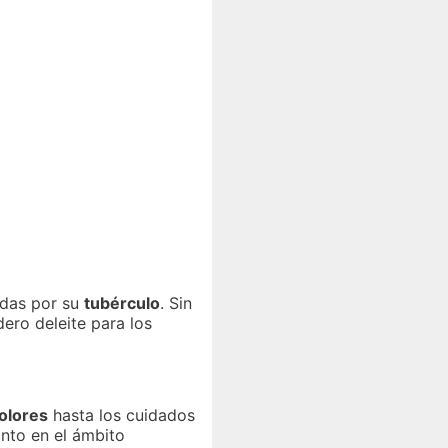
idas por su
tubérculo
. Sin
ero deleite para los
olores
hasta los cuidados
anto en el ámbito