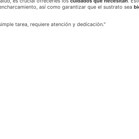
lud, es crucial ofrecerles los
cuidados que necesitan
. Es
encharcamiento, así como garantizar que el sustrato sea
b
simple tarea, requiere atención y dedicación."