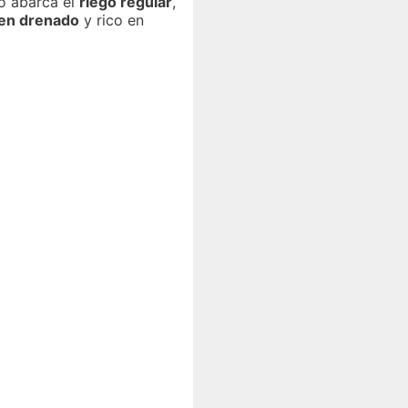
to abarca el
riego regular
,
ien drenado
y rico en