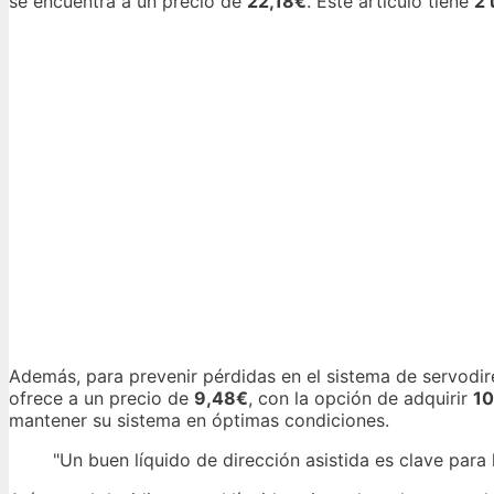
se encuentra a un precio de
22,18€
. Este artículo tiene
2 
Además, para prevenir pérdidas en el sistema de servodi
ofrece a un precio de
9,48€
, con la opción de adquirir
10
mantener su sistema en óptimas condiciones.
"Un buen líquido de dirección asistida es clave para 