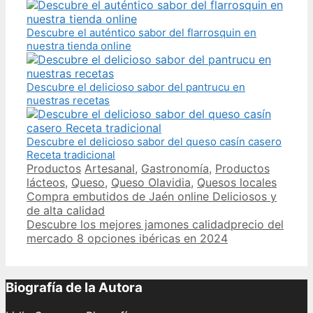
Descubre el auténtico sabor del flarrosquin en
nuestra tienda online
Descubre el delicioso sabor del pantrucu en
nuestras recetas
Descubre el delicioso sabor del queso casín casero
Receta tradicional
Categories
Tags
Productos
Artesanal
,
Gastronomía
,
Productos
lácteos
,
Queso
,
Queso Olavidia
,
Quesos locales
Post
Compra embutidos de Jaén online Deliciosos y
navigation
de alta calidad
Descubre los mejores jamones calidadprecio del
mercado 8 opciones ibéricas en 2024
Biografía de la Autora