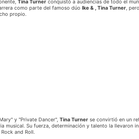
ponente,
Tina Turner
conquistó a audiencias de todo el mun
carrera como parte del famoso dúo
Ike & , Tina Turner
, per
cho propio.
Mary" y "Private Dancer",
Tina Turner
se convirtió en un r
a musical. Su fuerza, determinación y talento la llevaron i
 Rock and Roll.