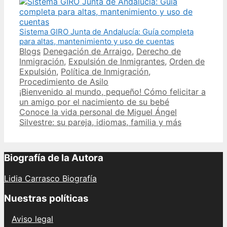
Sistema GIRO Junta de Andalucía: Guía completa
para altas, mantenimiento y uso de cuentas
Categories
Tags
Blogs
Denegación de Arraigo
,
Derecho de
Inmigración
,
Expulsión de Inmigrantes
,
Orden de
Expulsión
,
Política de Inmigración
,
Procedimiento de Asilo
Post
¡Bienvenido al mundo, pequeño! Cómo felicitar a
navigation
un amigo por el nacimiento de su bebé
Conoce la vida personal de Miguel Ángel
Silvestre: su pareja, idiomas, familia y más
Biografía de la Autora
Lidia Carrasco Biografía
Nuestras políticas
Aviso legal