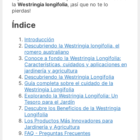
la
Westringia longifolia
, ¡así que no te lo
pierdas!
Índice
Introducción
Descubriendo la Westringia longifolia, el
romero australiano
Conoce a fondo la Westringia Longifolia:
Características, cuidados y aplicaciones en
jardinería y agricultura
Descubriendo la Westringia Longifolia
Guía completa sobre el cuidado de la
Westringia Longifolia
Explorando la Westringia Longifolia: Un
Tesoro para el Jardín
Descubre los Beneficios de la Westringia
Longifolia
Los Productos Más Innovadores para
Jardinería y Agricultura
FAQ - Preguntas Frecuentes