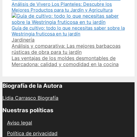
Análisis de Vivero Los Planteles: Descubre los
Mejores Productos para tu Jardín y Agricultura
Guía de cultivo: todo lo que necesitas saber sobre la
Westringia fruticosa en tu jardín
Categories
Jardinería
Post
Análisis y comparativa: Las mejores barbacoas
navigation
rústicas de obra para tu jardín
Las ventajas de los moldes desmontables de
Mercadona: calidad y comodidad en la cocina
Biografía de la Autora
Lidia Carrasco Biografía
Nuestras políticas
Aviso legal
Política de privacidad